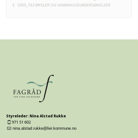
2009_TILFØRSLER OG VANNMASSEUNDERSØKELSER
Styreleder: Nina Alstad Rukke
971 51 602
nina.alstad.rukke@lier.kommune.no