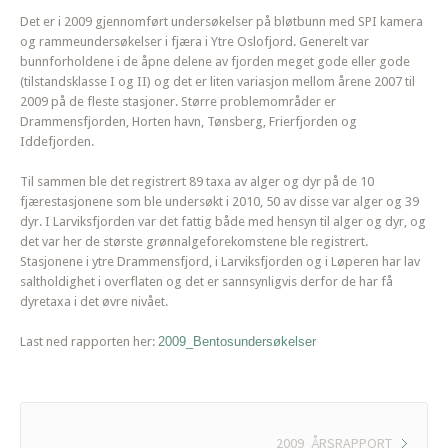
Det er i 2009 gjennomført undersøkelser på bløtbunn med SPI kamera
og rammeundersøkelser i fjæra i Ytre Oslofjord. Generelt var
bunnforholdene i de åpne delene av fjorden meget gode eller gode
(tilstandsklasse I og II) og det er liten variasjon mellom årene 2007 til
2009 på de fleste stasjoner. Større problemområder er
Drammensfjorden, Horten havn, Tønsberg, Frierfjorden og
Iddefjorden.
Til sammen ble det registrert 89 taxa av alger og dyr på de 10
fjærestasjonene som ble undersøkt i 2010, 50 av disse var alger og 39
dyr. I Larviksfjorden var det fattig både med hensyn til alger og dyr, og
det var her de største grønnalgeforekomstene ble registrert.
Stasjonene i ytre Drammensfjord, i Larviksfjorden og i Løperen har lav
saltholdighet i overflaten og det er sannsynligvis derfor de har få
dyretaxa i det øvre nivået.
Last ned rapporten her:
2009_Bentosundersøkelser
2009_ÅRSRAPPORT