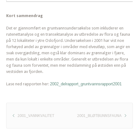
Kort sammendrag
Det er gjennomført en gruntvannsundersøkelse som inkluderer en
rutenettanalyse og en transektanalyse av utbredelse av flora og fauna
på 12 lokaliteter i ytre Oslofjord. Undersøkelsen i 2001 har vist noe
forhøyed andel av grønnalger i områder med elveutløp, som angir en
svak overgjødsling, men også klar dominans av grønnalger i fjære,
men da kun lokalt i enkelte områder. Generelt er utbredelsen av flora
og fauna som forventet, men mer nedslamming på østsiden enn på
vestsiden av fjorden.
Lase ned rapporten her:
2002_delrapport_gruntvannsrapport2001
2001_VANNKVALITET
2001_BLØTBUNNSFAUNA