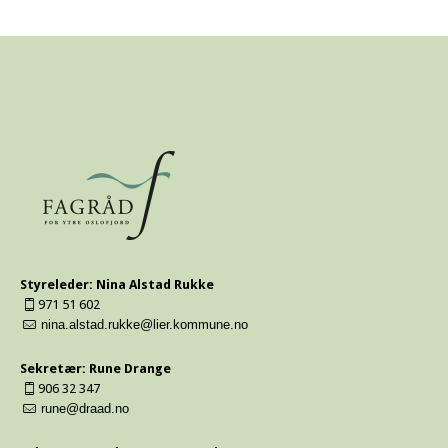
Styreleder: Nina Alstad Rukke
971 51 602
nina.alstad.rukke@lier.kommune.no
Sekretær: Rune Drange
906 32 347
rune@draad.no