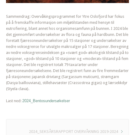
Sammendrag: Overvåkingsprogrammet for Ytre Oslofjord har fokus
på å fremskaffe informasjon om miljøtilstanden med hensyn til
eutrofiering, blant annet hos organismesamfunn på bunnen. I 2024 ble
det gjennomført undersøkelser av flora og fauna på hardbunn. Det ble
foretatt fjæresoneundersøkelser på 15 stasjoner og undersøkelser av
nedre voksegrense for utvalgte makroalger på 17 stasjoner. Beregning
av nedre voksegrenseindeksen ga «svært god» økologisk tilstand på to
stasjoner, «god» tilstand på 10 stasjoner og «moderat» tilstand på fem
stasjoner. Det ble registrert totalt 79 taxa/arter under
fjæresoneundersøkelsene. Det ble registrert funn av fire fremmedarter
på stasjonene: japansk drivtang (Sargassum muticum), strømgarn
(Dasya baillouviana), stillehavsøster (Crassostrea gigas) og lærsekkdyr
(Styela clava).
Last ned:
2024_Bentosundersøkelser
2024_SEKSÅRSRAPPORT OVERVÅKNING 2019-2024