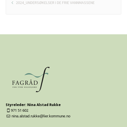
2024_UNDERSØKELSER I DE FRIE VANNMASSENE
Styreleder: Nina Alstad Rukke
971 51 602
nina.alstad.rukke@lier.kommune.no