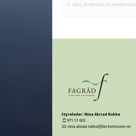
2014_TILFØRSLER OG VANNMASSE
Styreleder: Nina Alstad Rukke
971 51 602
nina.alstad.rukke@lier.kommune.no