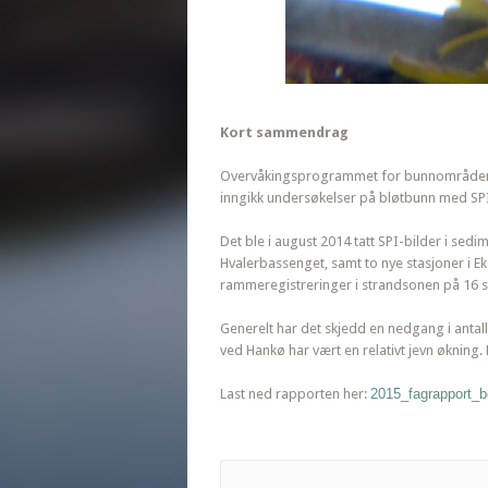
Kort sammendrag
Overvåkingsprogrammet for bunnområdene i
inngikk undersøkelser på bløtbunn med SP
Det ble i august 2014 tatt SPI-bilder i sedi
Hvalerbassenget, samt to nye stasjoner i Ek
rammeregistreringer i strandsonen på 16 sta
Generelt har det skjedd en nedgang i antal
ved Hankø har vært en relativt jevn økning.
Last ned rapporten her:
2015_fagrapport_