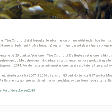
 Ytre Oslofjord skal fremskaffe informasjon om miljøtilstanden hos bunnsam
I-kamera (Sediment Profile Imaging) og rammeundersøkelser i fjæra i progr
mentene på 29 punkter/stasjoner i Ytre Oslofjord. De fleste av stasjonene fikk ti
sefjorden og Melbyfjorden fikk dårligere status; enten mindre god, dårlig eller
sjoner i 2014. For de fleste gruntvannstasjoner viser resultatene liten grad a
l registrerte taxa fra 2007 til 2014 på stasjon G3 ved Horten og G17 sør for
 På flere av stasjonene var det et markant nedslag av den fremmede arten still
bentosundersokelser2014