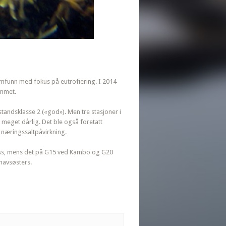
funn med fokus på eutrofiering. I 2014
ammet.
lstandsklasse 2 («god»). Men tre stasjoner i
 meget dårlig. Det ble også foretatt
v næringssaltpåvirkning.
 Moss, mens det på G15 ved Kambo og G20
ehavsøsters.