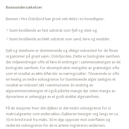
Bunnundersøkelser
Bunnen i Ytre Oslofjord kan grovt sett deles i to hovedtyper:
bunn bestående av fast substrat som fjell og stein og
bunn bestående av bløtt substrat som sand, leire og mudder.
Fjell og steinbunn er dominerende og viktige voksested for de fleste
organismer på grunt vann i Oslofjorden. Dette er biologiske samfunn
der miljøendringer ofte vil føre til endringer i sammensetningen av de
biologiske samfunn. For eksempel øker mengden av grønnalger ofte
som et resultat av økte tilførsler av næringssalter. Tilsvarende er ofte
en heving av nedre voksegrense for bunnlevende alger vanligvis et
resultat av redusert sikt i vannmassene. En endring av
algesammensetningen vil også påvirke mange dyr siden mange av
dyreartene er avhengige av et godt utviklet algesamfunn.
På de stasjoner hvor det dykkes er det nedre voksegrense for ni
makroalgearter som undersøkes. Dykkeren beveger seg langs en ca.
10 m bred trasé fra maks. 30 m dyp oppover mot overflaten og
nederste voksegrense for de ni artene registreres underveis.