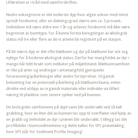
Utførelsen er i tråd med vannforskriften.
Nedre voksegrense er det nederste dyp hvor algen vokser med minst
spredt forekomst, eller en dekningsgrad større enn ca. 5 prosent.
Individene må være eldre enn 1 år og artenes forekomst må ikke være
begrenset av bunntype. For å kunne foreta beregninger av økologisk
status må tre eller flere av de ni artene bli registrert på en stasjon.
På litt større dyp er det ofte bløtbunn og dyr på bløtbunn har vist seg
nyttige for å beskrive økologisk status. Derfor har mangfoldet av dyr i
mange tiår blitt brukt som indikator på miljøtilstand. Bløtbunnsamfunn
er rike på arter og endringer i artsmangfold gjenspeiler
forurensningspåvirkninger eller andre forstyrrelser. Organisk
belastning har en potensiell påvirkning på bløtbunnsfauna, enten
direkte ved utslipp av organisk materiale eller indirekte via tilført
næring til plankton som senere synker ned på bunnen.
De biologiske samfunnene på dypt vann blir undersøkt ved så kalt
grabbing, hvor en liten del av bunnen tas opp til overflaten ved hjelp av
en grabb og innholdet av dyr i prøven blir undersøkt. I tillegg tas det
profilbilder i bunnsedimentene og dette kalles for SPI-prøvetaking,
hvor SPI står for ‘Sediment Profile Imaging’.