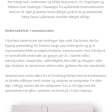
har trengt ned i sedimentet og bildet eksponeres. (C) Tegningen og
bildene viser endringer i faunatype fra upåvirkede bunnsedimenter
med en rik, dypt gravende fauna (Meget god) til en grunnlevende,
fattig fauna i påvirkede områder (Meget dårlig).
Undersøkelser i vannmassene
I fjordens vannmasser kan endringer skje raskt. Det kreves derfor
hyppig prøvetaking for å kunne fange opp endringene og gi et
representativt bilde av miljøforholdene. Vannmassene i Ytre Oslofjord
er normalt blitt undersøkt syv ganger per år. I vannet måles
næringssalter, temperatur, saltholdighet, klorofyll og oksygen i ulike
dyp. Analyser av vannprøver utføres etter gjeldene Norske standarder
Vannmassene undersøkes fra et forskningsfartøy med en kombinasjon
av direkte målinger med sonder og analyser av vannprøver fra ulike
dyp. I tillegg samles det inn vannprøver fra ca. 5m dyp med det
automatiske FerryBox-systemet om bord på «Color Fantasy».