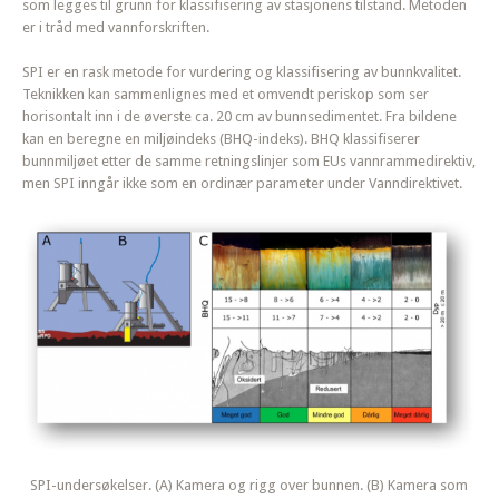
som legges til grunn for klassifisering av stasjonens tilstand. Metoden
er i tråd med vannforskriften.
SPI er en rask metode for vurdering og klassifisering av bunnkvalitet.
Teknikken kan sammenlignes med et omvendt periskop som ser
horisontalt inn i de øverste ca. 20 cm av bunnsedimentet. Fra bildene
kan en beregne en miljøindeks (BHQ-indeks). BHQ klassifiserer
bunnmiljøet etter de samme retningslinjer som EUs vannrammedirektiv,
men SPI inngår ikke som en ordinær parameter under Vanndirektivet.
SPI-undersøkelser. (A) Kamera og rigg over bunnen. (B) Kamera som