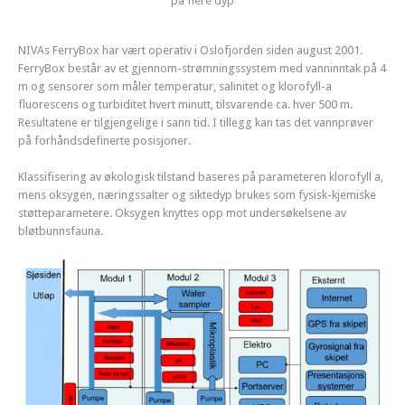
på flere dyp
NIVAs FerryBox har vært operativ i Oslofjorden siden august 2001.
FerryBox består av et gjennom-strømningssystem med vanninntak på 4
m og sensorer som måler temperatur, salinitet og klorofyll-a
fluorescens og turbiditet hvert minutt, tilsvarende ca. hver 500 m.
Resultatene er tilgjengelige i sann tid. I tillegg kan tas det vannprøver
på forhåndsdefinerte posisjoner.
Klassifisering av økologisk tilstand baseres på parameteren klorofyll a,
mens oksygen, næringssalter og siktedyp brukes som fysisk-kjemiske
støtteparametere. Oksygen knyttes opp mot undersøkelsene av
bløtbunnsfauna.