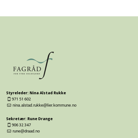
Styreleder: Nina Alstad Rukke
971 51 602
nina.alstad.rukke@lier.kommune.no
Sekretær: Rune Drange
906 32 347
rune@draad.no